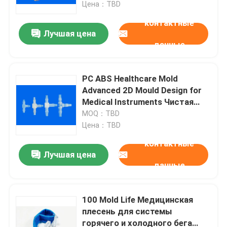
Цена：TBD
контактные
Лучшая цена
данные
PC ABS Healthcare Mold
Advanced 2D Mould Design for
Medical Instruments Чистая
комната Инжекционная
MOQ：TBD
фабрика для формования
Цена：TBD
контактные
Лучшая цена
Домой
данные
Продукция
100 Mold Life Медицинская
плесень для системы
горячего и холодного бега
VR Шоу