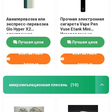
Авиаперевозка или
Прочная электронная
экспресс-перевозка
сигарета Vape Pen
Glo Hyper X2
Vuse Etank Mini
электронная
Изготовлена из
сигарета формы с
материала PC/ABS
Лучшая цена
Лучшая цена
формой Мастер
горячего бегущего
контактные
контактные
системы
многополосный
дизайн
данные
данные
микроинъекционная плесень
(10)