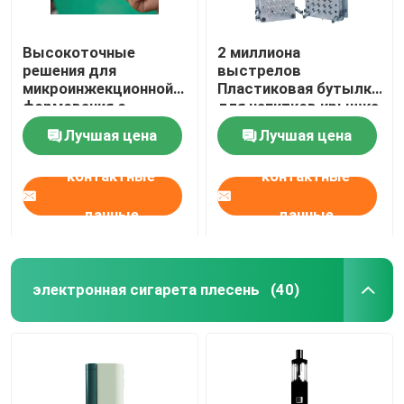
Высокоточные
2 миллиона
решения для
выстрелов
микроинжекционной
Пластиковая бутылка
формования с
для напитков крышка
помощью столовой
для бутылок для
Лучшая цена
Лучшая цена
микроинжекционной
минеральной воды
машины
крышки для бутылок
контактные
контактные
для пластиковых
инъекций
данные
данные
электронная сигарета плесень
(40)