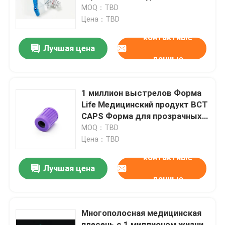
Чистая комната Медицинское
MOQ：TBD
устройство
Цена：TBD
О нас
контактные
Лучшая цена
данные
Экскурсия по фабрике
Контроль качества
1 миллион выстрелов Форма
Life Медицинский продукт BCT
CAPS Форма для прозрачных
Контакт с нами
материалов
MOQ：TBD
Цена：TBD
Новости
контактные
Лучшая цена
данные
Случаи
Многополосная медицинская
Запросить расценки
плесень с 1 миллионом жизни