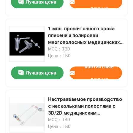
Лучшая цена
данные
1 млн. прожиточного срока
плесени и полировки
многополосных медицинских
плесени для производства
MOQ：TBD
медицинского оборудования
Цена：TBD
аноректальной
контактные
Лучшая цена
данные
Настраиваемое производство
с несколькими полостями с
3D/2D медицинским
оборудованием
MOQ：TBD
Цена：TBD