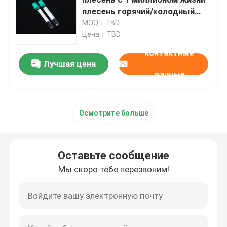
плесень горячий/холодный
бегун для медицинских
MOQ：TBD
Автомобильная прессформа
деталей
Цена：TBD
контактные
Опаковочная плесень
Лучшая цена
данные
электронная сигарета плесень
Осмотрите больше
микроинъекционная плесень
Оставьте сообщение
Лечебная плесень
Мы скоро тебе перезвоним!
прессформа бытовой техники
2К плесень