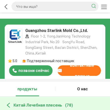
Guangzhou Starlink Mold Co.,Ltd.
Floor 1-2, YongJianHong Technology
Industrial Park, No.20 SongYu Road,
SongGang Street, Bao'an District, ShenZhen,
China.,Китай
5.0
Подтверженный поставщик
контактные
позвони сейчас
данные
продукты
О нас
Китай Лечебная плесень
(78)