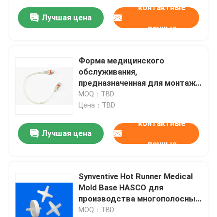
контактные
Лучшая цена
данные
Форма медицинского
обслуживания,
предназначенная для монтажа
катетера системы горячего/
MOQ：TBD
холодного бега
Цена：TBD
контактные
Лучшая цена
данные
Synventive Hot Runner Medical
Mold Base HASCO для
производства многополосных
медицинских изделий
MOQ：TBD