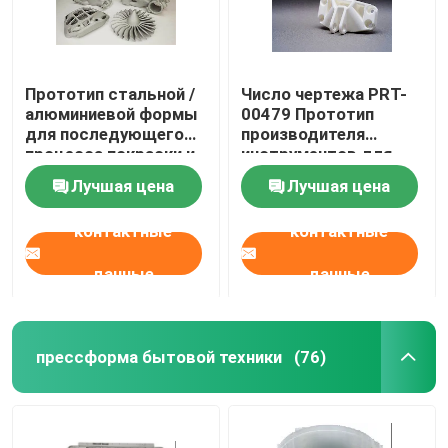
Прототип стальной /
Число чертежа PRT-
алюминиевой формы
00479 Прототип
для последующего
производителя
процесса покраски и
инструментов для
гравировки,
3D-печати
Лучшая цена
Лучшая цена
сделанный из
пластиковой смолы
контактные
контактные
данные
данные
прессформа бытовой техники
(76)