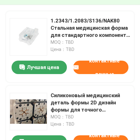
1.2343/1.2083/S136/NAK80
Стальная медицинская форма
для стандартного компонента
вентилятора
MOQ：TBD
LKM/Hasco/DME/Misumi BMC
Цена：TBD
контактные
Лучшая цена
данные
Силиконовый медицинский
деталь формы 2D дизайн
формы для точного
производства
MOQ：TBD
Цена：TBD
контактные