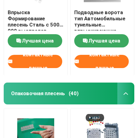
Впрыска
Подводные ворота
Формирование
тип Автомобильные
плесень Сталь с 500
тунельные
000 выстрелов
впрыскивающие
Формирование Жизнь
ворота с горячим
Лучшая цена
Лучшая цена
Край ворота
бегуном Юдо
выбросник рукава
контактные
контактные
данные
данные
Опаковочная плесень
(40)