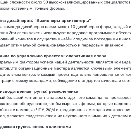
бщей сложности около 50 высококвалифицированных специалистов
ококачественным, точные формы.
ппа дизайнеров: "Визионеры-архитекторы"
а команда дизайнеров насчитывает 10 дизайнеров форм, каждый из
ения.Эти специалисты используют передовое программное обесп
бований клиентов в осуществимыеМы следим за последними иннова
адает оптимальной функциональностью и передовым дизайном.
анда по управлению проектом: оперативная опора
тральным фактором успеха нашей деятельности является команда 
ектов.Эти организационные мастера являются ключевыми элемента
тщательном контроле каждый проект тщательно направляется от к
еграцию между командами, соблюдение стандартов качества,и соот
изводственная группа: ремесленники
ый большой контингент в нашем стаде - это команда по производст
окоточное оборудование, чтобы вырезать формы, которые надежны
аботки с помощью ЧПУ, ЭДМ и традиционных методов изготовления 
пол, является свидетельством их неуклонного внимания к деталям и
дажная группа: связь с клиентами