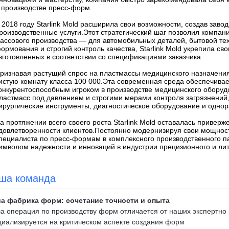
 производстве пресс-форм.
 2018 году Starlink Mold расширила свои возможности, создав зав
роизводственные услуги.
Этот стратегический шаг позволил компа
ассового производства — для автомобильных деталей, бытовой т
ормования и строгий контроль качества, Starlink Mold укрепила 
зготовленных в соответствии со спецификациями заказчика.
ризнавая растущий спрос на пластмассы медицинского назначения, 
истую комнату класса 100 000.
Эта современная среда обеспечивае
онкурентоспособным игроком в производстве медицинского обору
ластмасс под давлением и строгими мерами контроля загрязнений,
ирургические инструменты, диагностическое оборудование и одно
а протяжении всего своего роста Starlink Mold оставалась приверж
довлетворенности клиентов.
Постоянно модернизируя свои мощност
пециалиста по пресс-формам в комплексного производственного 
имволом надежности и инноваций в индустрии прецизионного и ли
ша команда
а фабрика форм: сочетание точности и опыта
а операция по производству форм отличается от наших экспертно 
циализируется на критическом аспекте создания форм