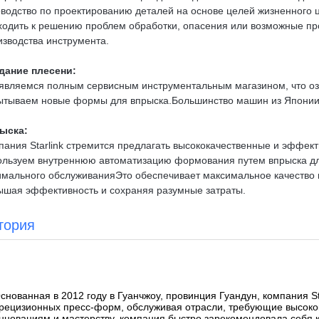
оводство по проектированию деталей на основе целей жизненного 
ходить к решению проблем обработки, опасения или возможные про
изводства инструмента.
дание плесени:
являемся полным сервисным инструментальным магазином, что озн
ытываем новые формы для впрыска.Большинство машин из Японии., 
ыска:
пания Starlink стремится предлагать высококачественные и эфф
ользуем внутреннюю автоматизацию формования путем впрыска дл
имального обслуживанияЭто обеспечивает максимальное качество 
ышая эффективность и сохраняя разумные затраты.
тория
снованная в 2012 году в Гуанчжоу, провинция Гуандун, компания S
рецизионных пресс-форм, обслуживая отрасли, требующие высоко
нновациям и мастерству, компания быстро зарекомендовала себя 