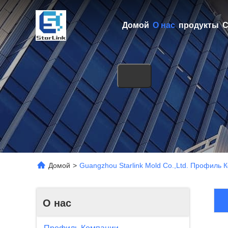
Домой
О нас
продукты
С
П
Домой
>
Guangzhou Starlink Mold Co.,Ltd. Профиль
О нас