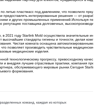
од по литью пластмасс под давлением, что позволило предоставлят
нии предоставлять интегрированные решения — от разработки прес
ехники и других промышленных применений.
Используя передовые т
свою репутацию поставщика долговечных, высокопроизводительных к
в 2021 году Starlink Mold осуществила значительные инвестиции,
т высочайшие стандарты гигиены и точности, делая компанию
дования. Чистая комната оснащена автоматизированными машинам
 что позволяет производить чувствительные медицинские компонент
разовые медицинские изделия.
енной технологическому прогрессу, превосходному качеству и
и и внедряя лучшие отраслевые практики, компания превратилась
партнера, обслуживающего мировые рынки.
Сегодня Starlink Mold яв
тьевого формования.
разделенных команд, каждая из которых