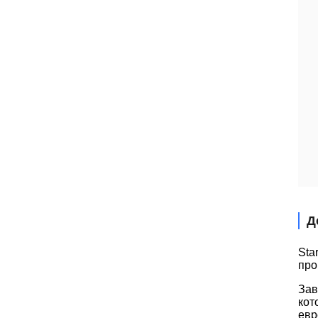
Д
Sta
про
Зав
кот
евр