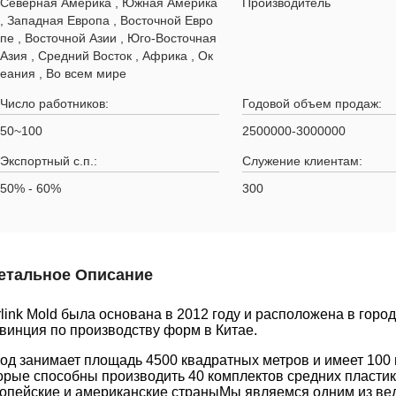
Северная Америка , Южная Америка
Производитель
, Западная Европа , Восточной Евро
пе , Восточной Азии , Юго-Восточная
Азия , Средний Восток , Африка , Ок
еания , Во всем мире
Число работников:
Годовой объем продаж:
50~100
2500000-3000000
Экспортный с.п.:
Служение клиентам:
50% - 60%
300
етальное Описание
rlink Mold была основана в 2012 году и расположена в горо
винция по производству форм в Китае.
од занимает площадь 4500 квадратных метров и имеет 100
орые способны производить 40 комплектов средних пласти
опейские и американские страныМы являемся одним из ве