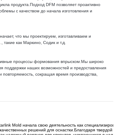
цикла продукта.Подход DFM позволяет проактивно
блемы с качеством до начала изготовления и
ачает, что мы проектируем, изготавливаем и
такие как Маркино, Содик и т.д.
ективные процессы формования впрыском.Мы широко
я поддержки наших возможностей и предоставления
и повторяемость, сокращая время производства,
tarlink Mold начала свою деятельность как специализированный пр
качественных решений для оснастки.
Благодаря твердой приверже
как надежный партнер для клиентов, нуждающихся в надежном про