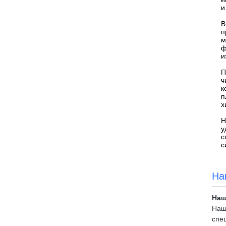
и
В
п
м
ф
и
П
ч
к
п
х
Н
у
с
с
На
Наш
Наш
спе