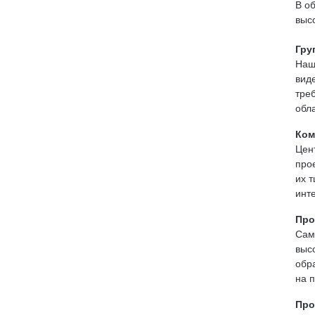
В о
выс
Гру
Наш
вид
тре
обл
Ком
Цен
про
их 
инт
Про
Сам
выс
обр
на 
Про