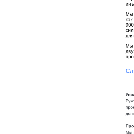
инъ
Мы 
как
900
сил
для
Мы 
дву
про
Сл
Упр
Руко
про
дея
Про
Мы 