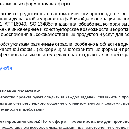
екционных форм и точных форм.
были сосредоточены на автоматическом производстве, высок
 наша душа, чтобы управлять фабрикой,все операции выпол
1,
IATF16949, ISO 13485
стандартная обработка, которая в
ьные инженерные и конструкторские возможности,и коротк
 обеспечения высококачественных продуктов и услуг для в
обслуживаем различные отрасли, особенно в области вод
хцветной формы (2k формы),Многокавитетные формы и п
фессиональным опытом делают нас выделяться в этой отра
ужба
авление проектами:
водство проекта будет следить за каждой задачей, связанной с про
екта за счет регулярного общения с клиентом внутри и снаружи, п
тельности и требований.
ектирование форм: Поток форм, Проектирование для произв
предоставляем всеобъемлющий дизайн для изготовления с модел