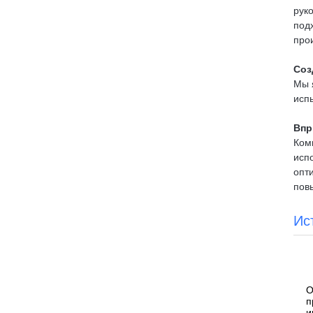
рук
под
про
Соз
Мы 
исп
Впр
Ком
исп
опт
пов
Ис
О
п
и