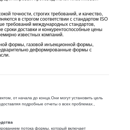
ой точности, строгих требований, и качество,
няются в строгом соответствии с стандартом ISO
ыше требований международных стандартов,
ие сроки доставки и конкурентоспособные цены
семирно известных компаний.
яной формы, газовой инъекционной формы,
редварительно деформированные формы с
сли.
ектом, от начала до конца.Они могут установить цель
редоставляя подробные отчеты о всех проблемах.,
одства
ированием потока формы, который включает