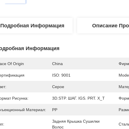
Подробная Информация
Описание Про
одробная Информация
ace Of Origin
China
Фирм
ертификация
ISO: 9001
Mode
вет:
Серое
Мате
ормат Рисунка:
3D.STP. ШАГ. IGS. PRT. X_T
Форм
нъекционный Материал:
PP
Разм
Задняя Крышка Сушилки 
ип:
Стал
Волос