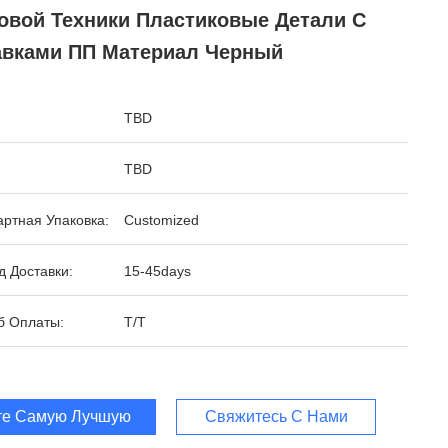
овой Техники Пластиковые Детали С
авками ПП Материал Черный
TBD
TBD
ртная Упаковка:
Customized
 Доставки:
15-45days
б Оплаты:
T/T
те Самую Лучшую Цену
Свяжитесь С Нами