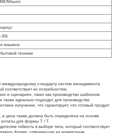
ME/Misumi
корпус
1-30L
ая машина
 бытовой техники
ует международному стандарту систем менеджмента
ый соответствует их потребностям.
ях и сценариях, таких как производство шаблонов
Он также идеально подходит для производства
вое излучение, что гарантирует, что готовый продукт
 а цена также должна быть определена на основе
 оплаты для формы T / T.
одителям гибкость в выборе типа, который соответствует
здавать форму, отвечающую их конкретным