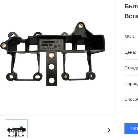
Быт
Вст
МОК:
Цена:
Станда
Период
Спосо
Получи