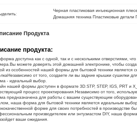
Черная пластиковая инъекционная плес
ыделить:
Домашняя техника Пластиковые детали 
писание Продукта
исание продукта:
 форма доступна как с одной, так и с несколькими отверстиями, чт
мера.Вы можете доверять этой домашней электронике, чтобы создат
ой из особенностей нашей формы для бытовой техники является ск
елкаНезависимо от того, создаете ли вы задние крышки сушилки дл
ма - идеальный выбор.
айн нашей формы доступен в формате 3D.STP, STEP, IGS, PRT и X_T,
ествующий процесс проектирования.Независимо от того, использу
ма предназначена для работы с вашим существующим оборудова
елом, наша форма для бытовой техники является идеальным выборо
ококачественной форме для своих потребностей в производстве быт
фессиональным производителем или энтузиастом DIY, наша форма 
взойдет ваши ожидания.