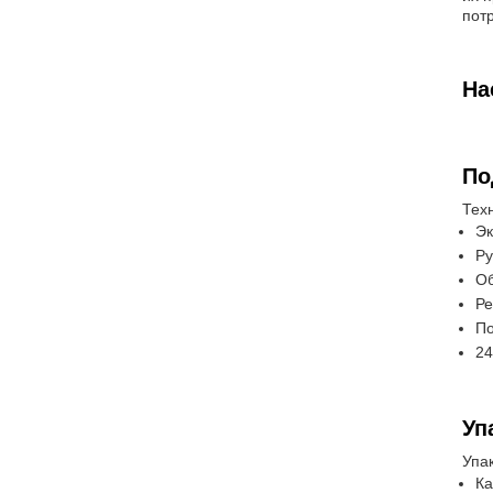
пот
На
По
Тех
Эк
Ру
Об
Ре
По
24
Уп
Упак
Ка