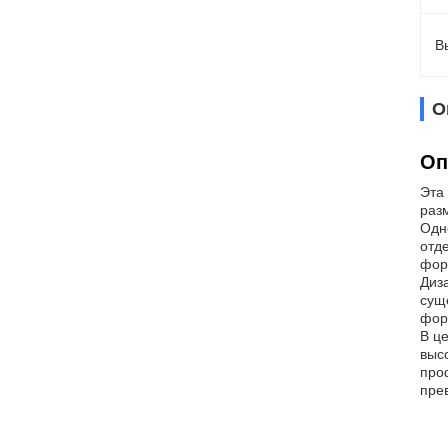
В
О
Оп
Эта
раз
Одн
отд
фор
Диз
сущ
фор
В ц
выс
про
пре