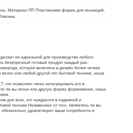
ень
, 
Материал ПП Пластиковая форма для инъекций
, 
Плесень
о делает ее идеальной для производства любого
ь безупречный готовый продукт каждый раз..
оворода, которая включена в дизайн.более четкая
я волос или любой другой тип бытовой техники, наша
 что позволяет легко интегрировать его в
ете ли вы литье или другую форму формования, наша
нием.
м для всех, кто нуждается в надежной и
овой техники.Независимо от того, являетесь ли вы
обязательно удовлетворит ваши потребности и