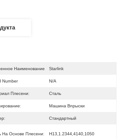
дукта
енное Наименование
Starlink
l Number
N/A
риал Плесени:
Сталь
ирование:
Машина Впрыски
ер:
Стандартный
ь На Основе Плесени:
H13,1.2344,4140,1050