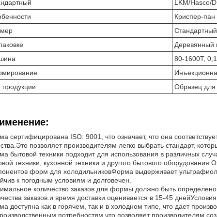
андартный
LKM/Hasco/D
обенности
Криспер-пан
змер
Стандартный
паковке
Деревянный 
шина
80-1600T, 0,
рмирование
Инъекционн
 продукции
Образец для
именение:
ма сертифицирована ISO: 9001, что означает, что она соответств
ества.Это позволяет производителям легко выбрать стандарт, котор
ма бытовой техники подходит для использования в различных случа
овой техники, кухонной техники и другого бытового оборудования.
понентов форм для холодильниковФорма выдерживает ультрафиолето
ойчив к погодным условиям и долговечен.
имальное количество заказов для формы должно быть определено,
ичества заказов.и время доставки оценивается в 15-45 днейУсловия
а доступна как в горячем, так и в холодном типе, что дает произв
производственным потребностям.что позволяет производителям со