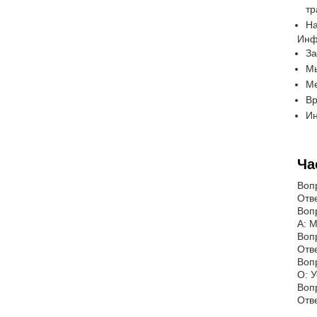
тр
На
Инф
За
Мы
Ме
Вр
Ин
Ча
Воп
Отве
Воп
A: 
Воп
Отве
Воп
О: 
Воп
Отве