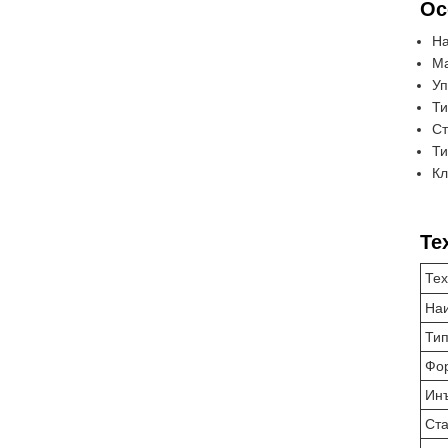
Ос
На
Ма
Уп
Ти
Ст
Ти
Кл
Те
Тех
На
Тип
Фор
Ин
Ста