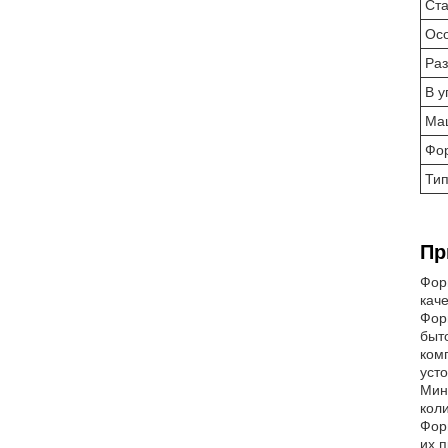
Ст
Ос
Ра
В у
Ма
Фо
Тип
Пр
Фор
кач
Фор
быт
ком
уст
Мин
кол
Форм
их 