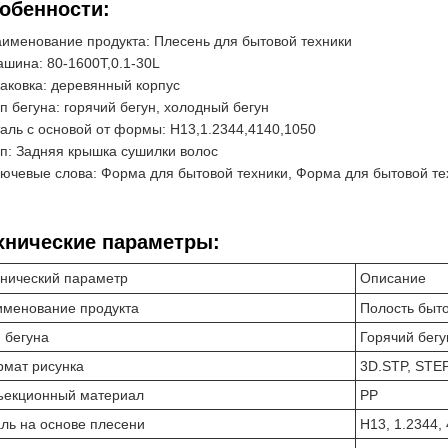
обенности:
именование продукта: Плесень для бытовой техники
шина: 80-1600Т,0.1-30L
аковка: деревянный корпус
п бегуна: горячий бегун, холодный бегун
аль с основой от формы: H13,1.2344,4140,1050
п: Задняя крышка сушилки волос
ючевые слова: Форма для бытовой техники, Форма для бытовой те
хнические параметры:
нический параметр
Описание
именование продукта
Полость быто
 бегуна
Горячий бегу
мат рисунка
3D.STP, STEP
ъекционный материал
PP
ль на основе плесени
H13, 1.2344,