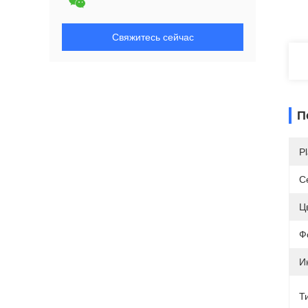
Свяжитесь сейчас
П
Pl
С
Ц
Ф
И
Т