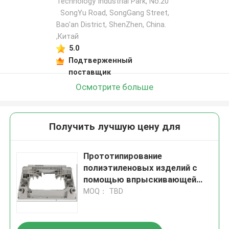
Technology Industrial Park, No.20
SongYu Road, SongGang Street,
Bao'an District, ShenZhen, China.
,Китай
5.0
Подтверженный
поставщик
Осмотрите больше
Получить лучшую цену для
Прототипирование
полиэтиленовых изделий с
помощью впрыскивающей
формы с множественным
MOQ： TBD
отверстием