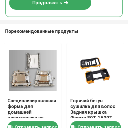
Продолжать
Порекомендованные продукты
Домой
Специализированная
Горячий бегун
форма для
сушилка для волос
Продукция
домашней
Задняя крышка
электроники из
Форма 80T-1600T
стали для холодной
Стальная форма для
VR Шоу
Отправить запрос
Отправить запрос