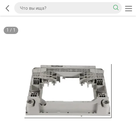
1
/
1