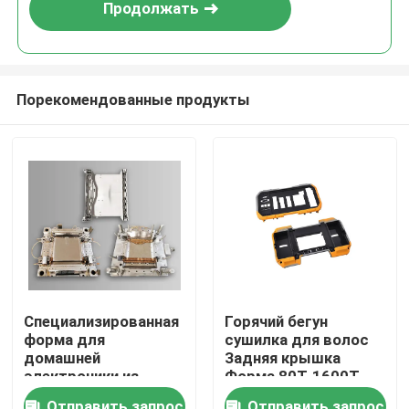
Продолжать
Порекомендованные продукты
Домой
Специализированная
Горячий бегун
форма для
сушилка для волос
Продукция
домашней
Задняя крышка
электроники из
Форма 80T-1600T
стали для холодной
Стальная форма для
VR Шоу
Отправить запрос
Отправить запрос