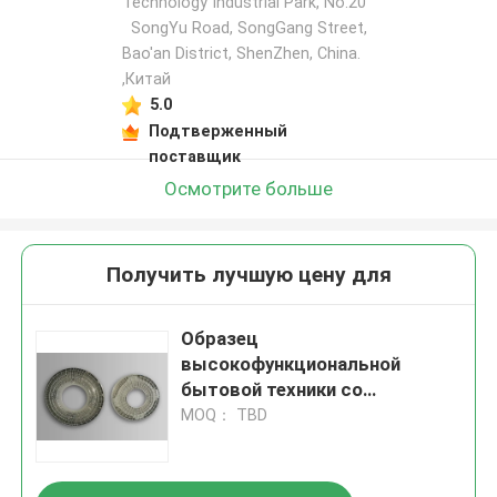
Technology Industrial Park, No.20
SongYu Road, SongGang Street,
Bao'an District, ShenZhen, China.
,Китай
5.0
Подтверженный
поставщик
Осмотрите больше
Получить лучшую цену для
Образец
высокофункциональной
бытовой техники со
стандартом
MOQ： TBD
LKM/Hasco/DME/Misumi