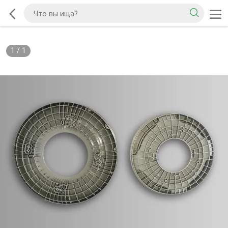
1
/
1