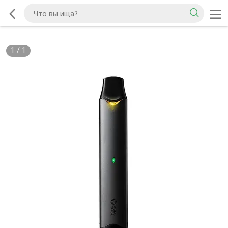
1
/
1