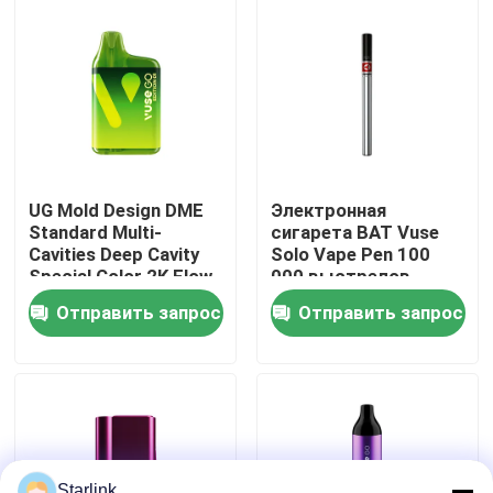
О нас
Экскурсия по фабрике
Контроль качества
UG Mold Design DME
Электронная
Standard Multi-
сигарета BAT Vuse
Cavities Deep Cavity
Solo Vape Pen 100
Контакт с нами
Special Color 2K Flow
000 выстрелов
Mark for British
Продолжительность
Отправить запрос
Отправить запрос
American Tobacco
жизни плесени
Новости
BAT Vuse Go Edition 1
Электронная
сигарета Фабрика
пластиковых
Случаи
инъекционных форм
Запросить расценки
Starlink