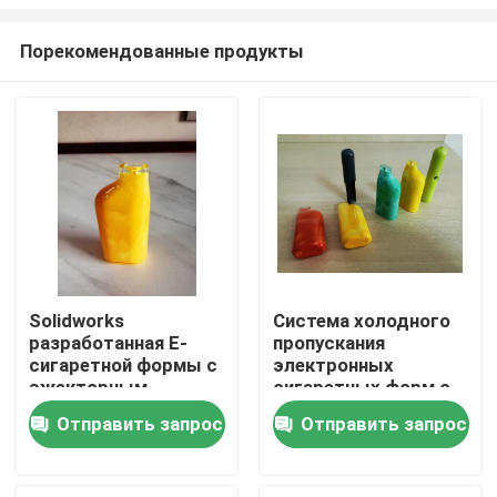
Порекомендованные продукты
Solidworks
Система холодного
разработанная E-
пропускания
Домой
сигаретной формы с
электронных
эжекторным
сигаретных форм с
штифтом
основой формы LKM
Продукция
Отправить запрос
Отправить запрос
настраиваемого
и алюминиевым
дизайна
материалом
VR Шоу