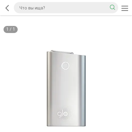
1
/
1