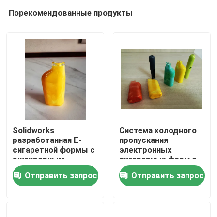
Порекомендованные продукты
Solidworks
Система холодного
разработанная E-
пропускания
сигаретной формы с
электронных
Домой
эжекторным
сигаретных форм с
штифтом
основой формы LKM
Отправить запрос
Отправить запрос
настраиваемого
и алюминиевым
Продукция
дизайна
материалом
VR Шоу