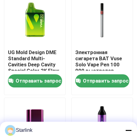
О нас
Экскурсия по фабрике
UG Mold Design DME
Электронная
Контроль качества
Standard Multi-
сигарета BAT Vuse
Cavities Deep Cavity
Solo Vape Pen 100
Special Color 2K Flow
000 выстрелов
Контакт с нами
Mark for British
Продолжительность
Отправить запрос
Отправить запрос
American Tobacco
жизни плесени
BAT Vuse Go Edition 1
Новости
Электронная
сигарета Фабрика
пластиковых
инъекционных форм
Случаи
Starlink
Запросить расценки