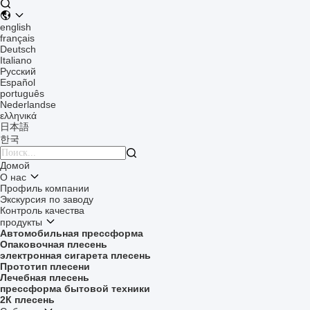
english
français
Deutsch
Italiano
Русский
Español
português
Nederlandse
ελληνικά
日本語
한국

Домой
О нас
Профиль компании
Экскурсия по заводу
Контроль качества
продукты
Автомобильная прессформа
Опаковочная плесень
электронная сигарета плесень
Прототип плесени
Лечебная плесень
прессформа бытовой техники
2К плесень