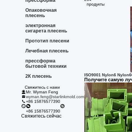
прессформа
продукты
Опаковочная
плесень
электронная
сигарета плесень
Прототип плесени
Лечебная плесень
прессформа
бытовой техники
ISO9001 Nylon6 Nylon6
2К плесень
Получите самую л
Свяжитесь с нами
Mr. Wyman Feng
wyman.feng@starlinkmold.com
+86 15876577390
+86 15876577390
Свяжитесь сейчас