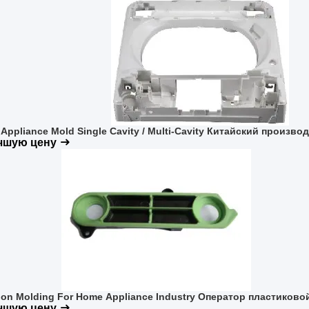
Appliance Mold Single Cavity / Multi-Cavity Китайский произ
учшую цену
tion Molding For Home Appliance Industry Оператор пластико
учшую цену