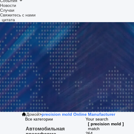
События
Новости
Случаи
Свяжитесь с нами
цитата
Домой
>
precision mold Online Manufacturer
Search Result
Все категории
Your search
[ precision mold ]
Автомобильная
match
264