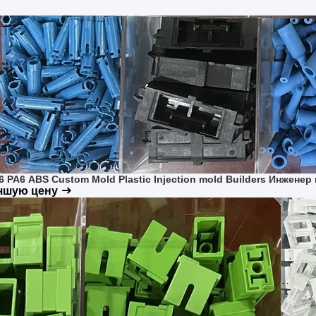
6 PA6 ABS Custom Mold Plastic Injection mold Builders Инжен
учшую цену