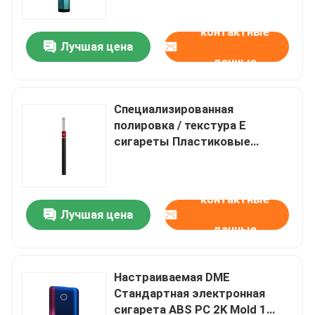
или экспресс доставка с
низкими требованиями к
контактные
обслуживанию
Лучшая цена
данные
Специализированная
полировка / текстура E
сигареты Пластиковые
инъекционные формы
Фабрика производства Vuse
Ciro Копия
контактные
Лучшая цена
Домой
данные
Продукция
Настраиваемая DME
Стандартная электронная
сигарета ABS PC 2K Mold 1
VR Шоу