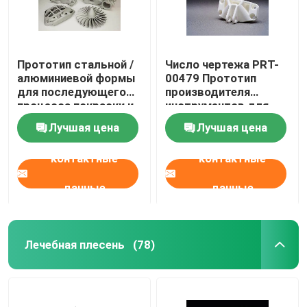
Прототип стальной /
Число чертежа PRT-
алюминиевой формы
00479 Прототип
для последующего
производителя
процесса покраски и
инструментов для
гравировки,
3D-печати
Лучшая цена
Лучшая цена
сделанный из
пластиковой смолы
контактные
контактные
данные
данные
Лечебная плесень
(78)