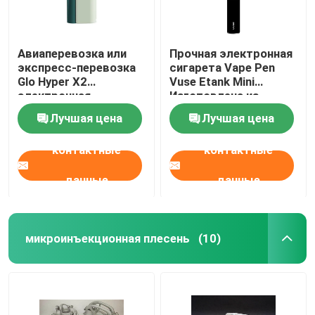
Авиаперевозка или
Прочная электронная
экспресс-перевозка
сигарета Vape Pen
Glo Hyper X2
Vuse Etank Mini
электронная
Изготовлена из
сигарета формы с
материала PC/ABS
Лучшая цена
Лучшая цена
формой Мастер
горячего бегущего
контактные
контактные
системы
многополосный
дизайн
данные
данные
микроинъекционная плесень
(10)