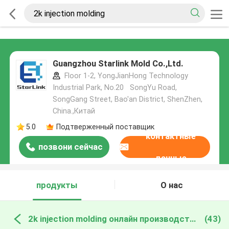
Guangzhou Starlink Mold Co.,Ltd.
Floor 1-2, YongJianHong Technology
Industrial Park, No.20 SongYu Road,
SongGang Street, Bao'an District, ShenZhen,
China.,Китай
5.0
Подтверженный поставщик
контактные
позвони сейчас
данные
продукты
О нас
2k injection molding онлайн производство
(43)