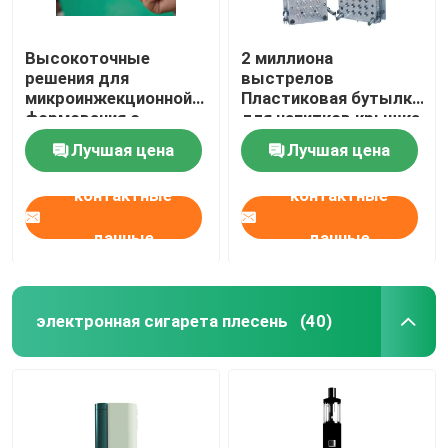
Высокоточные
2 миллиона
решения для
выстрелов
микроинжекционной
Пластиковая бутылка
формования с
для напитков крышка
помощью столовой
для бутылок для
Лучшая цена
Лучшая цена
микроинжекционной
минеральной воды
машины
крышки для бутылок
контактные
контактные
для пластиковых
инъекций
данные
данные
электронная сигарета плесень
(40)