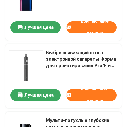
миллион Mold Life Deep Cavity
Copy Brands Glo Hyper+
О нас
контактные
Лучшая цена
данные
Экскурсия по фабрике
Контроль качества
Выбрызгивающий штиф
электронной сигареты Форма
для проектирования Pro/E и
Контакт с нами
PC/ABS/PP/2K Материал BAT
Vype Etank Pro 2
Производство Копия Морская
Новости
контактные
/ воздушная перевозка
Лучшая цена
данные
Случаи
Мульти-потухлые глубокие
Запросить расценки
потухлые электронные