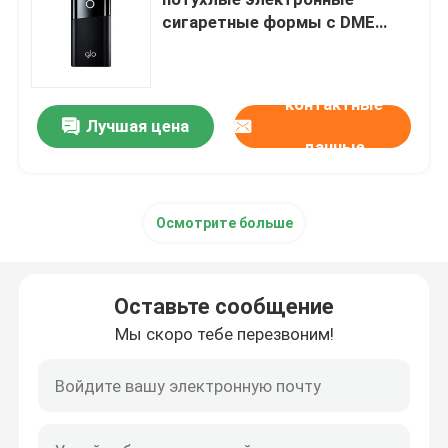
сигаретные формы с DME
Standard Bat Glo Series 2
Автомобильная прессформа
Tobacco
контактные
Опаковочная плесень
Лучшая цена
данные
электронная сигарета плесень
Осмотрите больше
микроинъекционная плесень
Оставьте сообщение
Лечебная плесень
Мы скоро тебе перезвоним!
прессформа бытовой техники
2К плесень