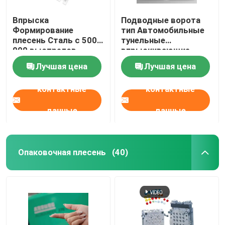
Впрыска
Подводные ворота
Формирование
тип Автомобильные
плесень Сталь с 500
тунельные
000 выстрелов
впрыскивающие
Формирование Жизнь
ворота с горячим
Лучшая цена
Лучшая цена
Край ворота
бегуном Юдо
выбросник рукава
контактные
контактные
данные
данные
Опаковочная плесень
(40)