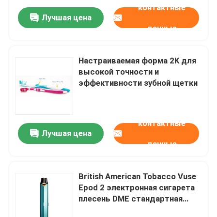
контактные
Лучшая цена
данные
Настраиваемая форма 2K для
высокой точности и
эффективности зубной щетки
контактные
Лучшая цена
данные
British American Tobacco Vuse
Epod 2 электронная сигарета
плесень DME стандартная
LKM/P20 плесень база воздух