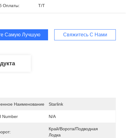
б Оплаты:
T/T
те Самую Лучшую Цену
Свяжитесь С Нами
дукта
енное Наименование
Starlink
l Number
N/A
Край/Ворота/Подводная 
орот:
Лодка