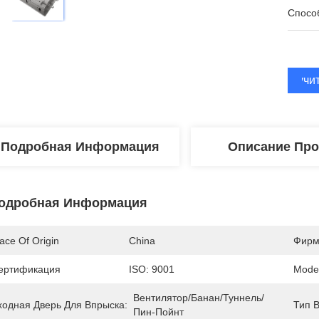
Спосо
Получи
Подробная Информация
Описание Про
одробная Информация
ace Of Origin
China
Фирм
ертификация
ISO: 9001
Mode
Вентилятор/Банан/Туннель/
ходная Дверь Для Впрыска:
Тип В
Пин-Пойнт