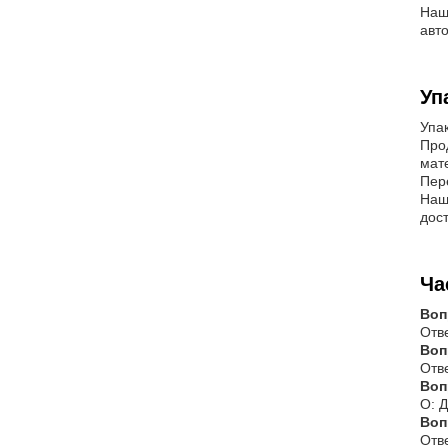
Наш
авт
Уп
Упак
Про
мат
Пер
Наш
дос
Ча
Воп
Отве
Воп
Отв
Воп
О: 
Воп
Отв