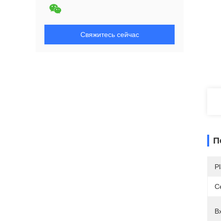
Свяжитесь сейчас
П
Pl
С
В