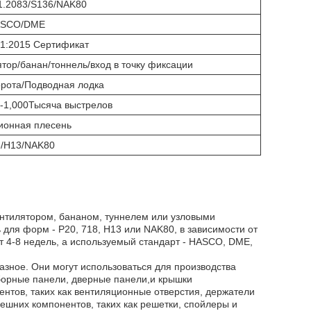
1.2083/S136/NAK80
ASCO/DME
01:2015 Сертификат
тор/банан/тоннель/вход в точку фиксации
орота/Подводная лодка
-1,000Тысяча выстрелов
ионная плесень
8/H13/NAK80
ентилятором, бананом, туннелем или узловыми
 для форм - P20, 718, H13 или NAK80, в зависимости от
 4-8 недель, а используемый стандарт - HASCO, DME,
азное. Они могут использоваться для производства
борные панели, дверные панели,и крышки
нтов, таких как вентиляционные отверстия, держатели
ешних компонентов, таких как решетки, спойлеры и