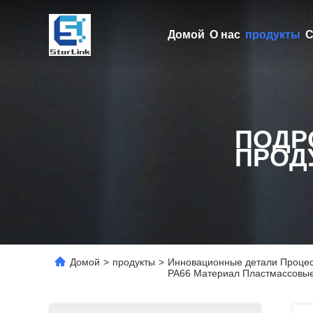
Домой
О нас
продукты
С
ПОДР
ПРОД
Домой
>
продукты
>
Инновационные детали Процес
PA66 Материал Пластмассовы