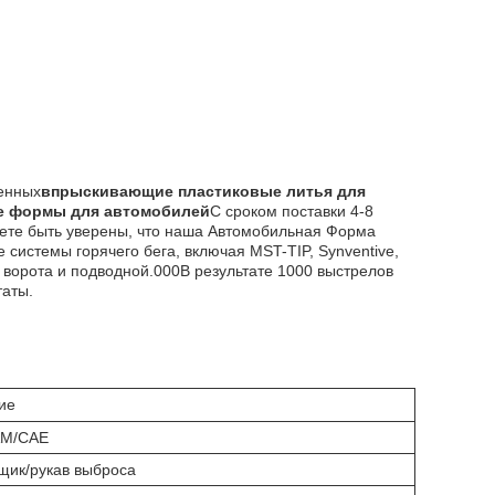
венных
впрыскивающие пластиковые литья для
е формы для автомобилей
С сроком поставки 4-8
жете быть уверены, что наша Автомобильная Форма
истемы горячего бега, включая MST-TIP, Synventive,
, ворота и подводной.000В результате 1000 выстрелов
таты.
ие
AM/CAE
щик/рукав выброса