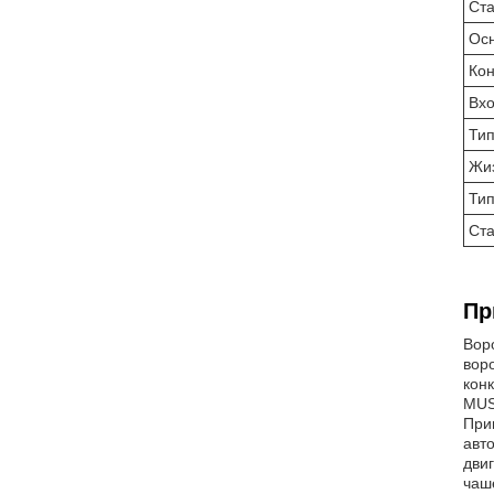
Ст
Ос
Кон
Вхо
Тип
Жи
Тип
Ста
Пр
Вор
вор
кон
MUS
При
авт
дви
чаш