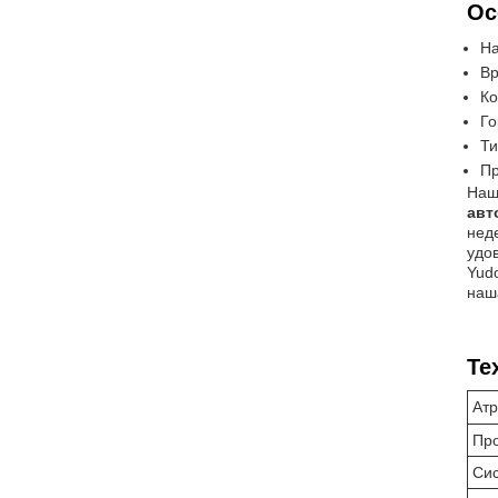
Ос
На
Вр
Ко
Го
Ти
Пр
Наш
авт
нед
удо
Yud
наш
Те
Атр
Про
Си