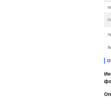
М
Г
П
В
О
Ин
фо
Оп