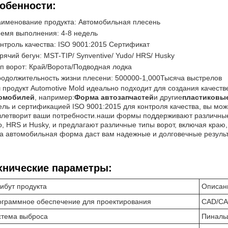
обенности:
именование продукта: Автомобильная плесень
емя выполнения: 4-8 недель
нтроль качества: ISO 9001:2015 Сертификат
рячий бегун: MST-TIP/ Synventive/ Yudo/ HRS/ Husky
п ворот: Край/Ворота/Подводная лодка
одолжительность жизни плесени: 500000-1,000Тысяча выстрелов
 продукт Automotive Mold идеально подходит для создания качест
омобилей
, например:
Форма автозапчастей
и другие
пластиковы
ель и сертификацией ISO 9001:2015 для контроля качества, вы мо
влетворит ваши потребности.наши формы поддерживают различные с
o, HRS и Husky, и предлагают различные типы ворот, включая краю
а автомобильная форма даст вам надежные и долговечные резуль
хнические параметры:
ибут продукта
Описан
граммное обеспечение для проектирования
CAD/C
стема выброса
Пиналь