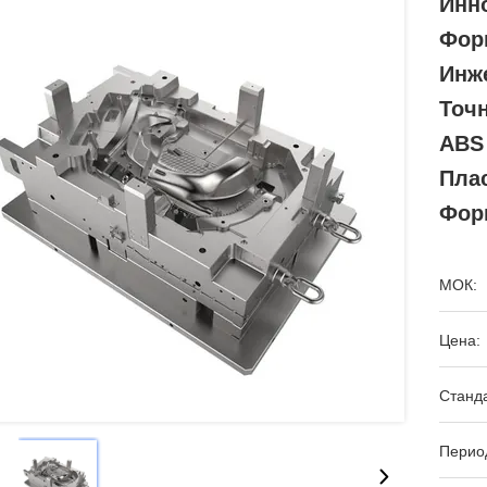
Инн
Фор
Инж
Точ
ABS
Пла
Фор
МОК:
Цена:
Станда
Период