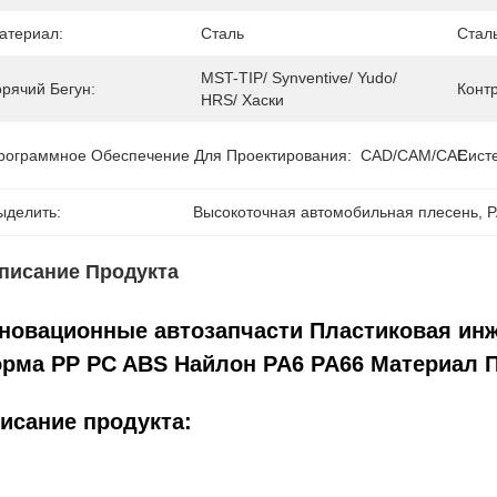
атериал:
Сталь
Стал
MST-TIP/ Synventive/ Yudo/ 
орячий Бегун:
Контр
HRS/ Хаски
рограммное Обеспечение Для Проектирования:
CAD/CAM/CAE
Сист
ыделить:
Высокоточная автомобильная плесень
, 
P
писание Продукта
новационные автозапчасти Пластиковая ин
рма PP PC ABS Найлон PA6 PA66 Материал 
исание продукта: