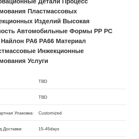
овационные Детали Процесс
мования Пластмассовых
екционных Изделий Высокая
ность Автомобильные Формы PP PC
 Найлон PA6 PA66 Материал
стмассовые Инжекционные
мования Услуги
TBD
TBD
ртная Упаковка:
Customized
 Доставки:
15-45days