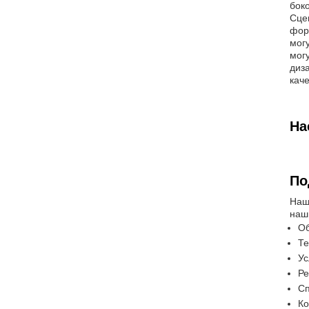
бок
Сце
фор
мог
мог
диз
кач
На
По
Наш
наш
Об
Те
Ус
Ре
Сп
Ко