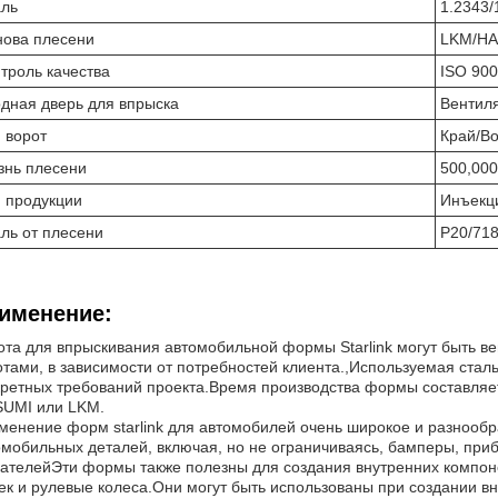
аль
1.2343/
нова плесени
LKM/H
троль качества
ISO 90
дная дверь для впрыска
Вентиля
 ворот
Край/В
знь плесени
500,000
 продукции
Инъекц
ль от плесени
P20/71
именение:
ота для впрыскивания автомобильной формы Starlink могут быть в
отами, в зависимости от потребностей клиента.,Используемая сталь
кретных требований проекта.Время производства формы составляет
UMI или LKM.
менение форм starlink для автомобилей очень широкое и разнообр
омобильных деталей, включая, но не ограничиваясь, бамперы, при
гателейЭти формы также полезны для создания внутренних компоне
ек и рулевые колеса.Они могут быть использованы при создании вн