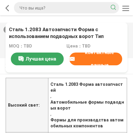
Сталь 1.2083 Автозапчасти Форма с
2
/
0
использованием подводных ворот Тип
Оптимизированный дизайн формы для
MOQ：TBD
Цена：TBD
производства автомобильных компонентов
контактные
Лучшая цена
данные
Характер продукции
Сталь 1.2083 Форма автозапчаст
ей
,
Автомобильные формы подводн
Высокий свет:
ых ворот
,
Формы для производства автом
обильных компонентов