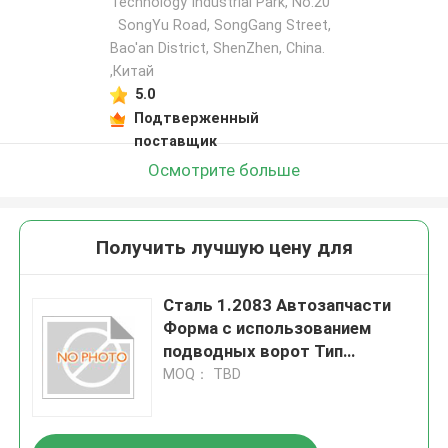
Technology Industrial Park, No.20
SongYu Road, SongGang Street,
Bao'an District, ShenZhen, China.
,Китай
5.0
Подтверженный
поставщик
Осмотрите больше
Получить лучшую цену для
Сталь 1.2083 Автозапчасти
Форма с использованием
подводных ворот Тип
Оптимизированный дизайн
MOQ： TBD
формы для производства
автомобильных компонентов